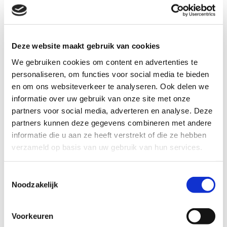
Het verschil tussen coaching en therapie is niet altijd
duidelijk. Voor mij geldt dat therapie dieper gaat dan
coaching. In therapie ga je uitzoeken welke patronen
jou in de weg zitten, waar ze vandaan komen en hoe je
Deze website maakt gebruik van cookies
je kunt bevrijden en ontwikkelen. Een intake helpt ons
allebei om te bepalen wat het beste op dit moment bij
We gebruiken cookies om content en advertenties te
jou past.
personaliseren, om functies voor social media te bieden
Je investering
en om ons websiteverkeer te analyseren. Ook delen we
informatie over uw gebruik van onze site met onze
Particulier:
partners voor social media, adverteren en analyse. Deze
partners kunnen deze gegevens combineren met andere
Intake: € 45,- voor 30 minuten.
informatie die u aan ze heeft verstrekt of die ze hebben
Sessie: € 80,- voor 60 minuten.
verzameld op basis van uw gebruik van hun services.
Wanneer jij of je werkgever de sessies fiscaal af kunt
trekken:
Toestemmingsselectie
Noodzakelijk
Intake: € 55,- (inclusief 21% btw) voor 30 minuten.
Sessie: € 90,- (inclusief 21% btw) voor 60 minuten.
Voorkeuren