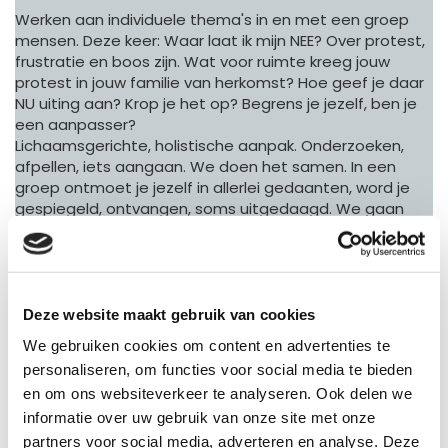
Werken aan individuele thema's in en met een groep
mensen. Deze keer: Waar laat ik mijn NEE? Over protest,
frustratie en boos zijn. Wat voor ruimte kreeg jouw
protest in jouw familie van herkomst? Hoe geef je daar
NU uiting aan? Krop je het op? Begrens je jezelf, ben je
een aanpasser?
Lichaamsgerichte, holistische aanpak. Onderzoeken,
afpellen, iets aangaan. We doen het samen. In een
groep ontmoet je jezelf in allerlei gedaanten, word je
gespiegeld, ontvangen, soms uitgedaagd. We gaan
verbinding aan of blijven er juist van weg. Wat betekent
het voor jou als mens om in verbinding te zijn? Wat
brengt het je, waar confronteert het je mee?
We gaan een dag aan de slag met elkaar, met ruimte
Deze website maakt gebruik van cookies
voor individuele inbreng. Groepsgrootte is maximaal 10
We gebruiken cookies om content en advertenties te
personen.
personaliseren, om functies voor social media te bieden
en om ons websiteverkeer te analyseren. Ook delen we
Wil je meer weten of je aanmelden, stuur me dan een
bericht. Een intake gesprek (online) kan noodzakelijk zijn
informatie over uw gebruik van onze site met onze
afhankelijk van je ervaring, daarover berichten we je:
partners voor social media, adverteren en analyse. Deze