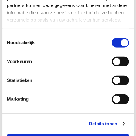
partners kunnen deze gegevens combineren met andere
Naam
informatie die u aan ze heeft verstrekt of die ze hebben
verzameld op basis van uw gebruik van hun services.
Toestemmingsselectie
E-mailadres
Noodzakelijk
Voorkeuren
Telefoonnummer
Statistieken
Bericht
Marketing
Details tonen